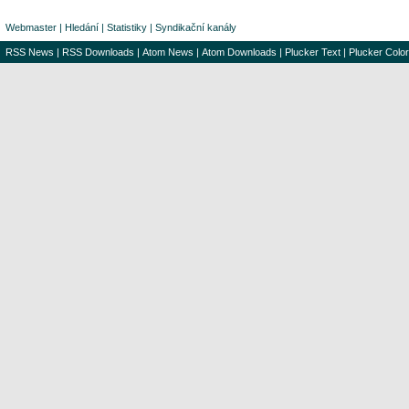
Webmaster
|
Hledání
|
Statistiky
|
Syndikační kanály
RSS News
|
RSS Downloads
|
Atom News
|
Atom Downloads
|
Plucker Text
|
Plucker Color