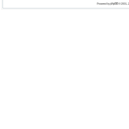
phpBB
Powered by
© 2001, 