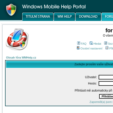
fo
O všem
FAQ
Hledat
Sez
Osobní nastavení
Při
Obsah fóra WMHelp.cz
Zadejte prosím vaše uživa
Uživatel:
Heslo:
Přihlásit mě automaticky př
Zapomněl(a) jsem 