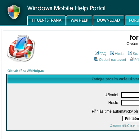
fo
O všem
FAQ
Hledat
Sez
Osobní nastavení
Při
Obsah fóra WMHelp.cz
Zadejte prosím vaše uživa
Uživatel:
Heslo:
Přihlásit mě automaticky př
Zapomněl(a) jsem 