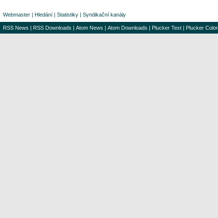
Webmaster
|
Hledání
|
Statistiky
|
Syndikační kanály
RSS News
|
RSS Downloads
|
Atom News
|
Atom Downloads
|
Plucker Text
|
Plucker Color