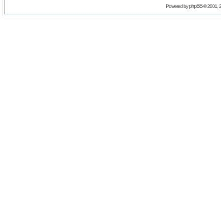
phpBB
Powered by
© 2001, 