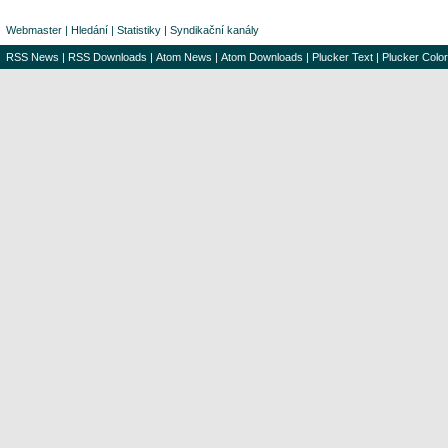
Webmaster
|
Hledání
|
Statistiky
|
Syndikační kanály
RSS News
|
RSS Downloads
|
Atom News
|
Atom Downloads
|
Plucker Text
|
Plucker Color