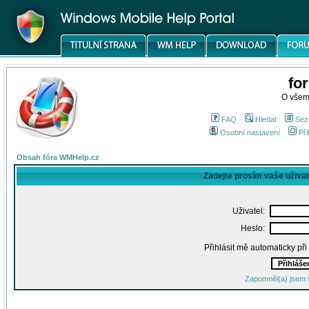
fo
O všem
FAQ
Hledat
Sez
Osobní nastavení
Při
Obsah fóra WMHelp.cz
Zadejte prosím vaše uživa
Uživatel:
Heslo:
Přihlásit mě automaticky př
Zapomněl(a) jsem 