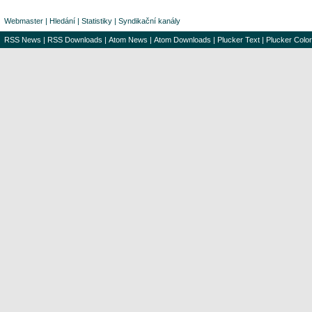
Webmaster
|
Hledání
|
Statistiky
|
Syndikační kanály
RSS News
|
RSS Downloads
|
Atom News
|
Atom Downloads
|
Plucker Text
|
Plucker Color