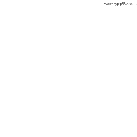
phpBB
Powered by
© 2001, 