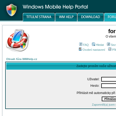
fo
O všem
FAQ
Hledat
Sez
Osobní nastavení
Při
Obsah fóra WMHelp.cz
Zadejte prosím vaše uživa
Uživatel:
Heslo:
Přihlásit mě automaticky př
Zapomněl(a) jsem 