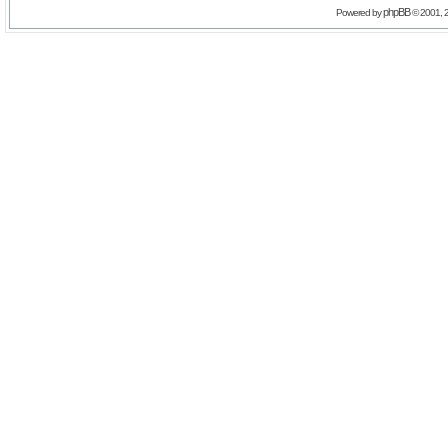
phpBB
Powered by
© 2001, 