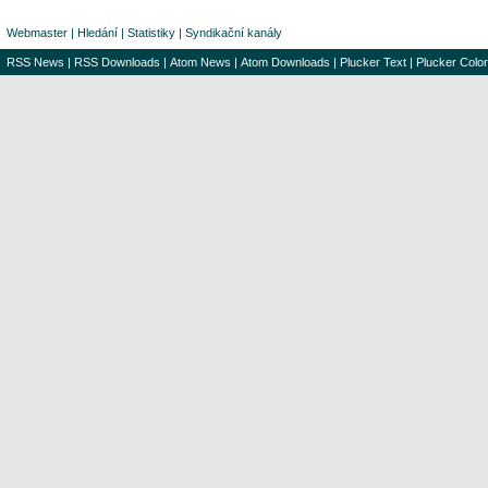
Webmaster
|
Hledání
|
Statistiky
|
Syndikační kanály
RSS News
|
RSS Downloads
|
Atom News
|
Atom Downloads
|
Plucker Text
|
Plucker Color