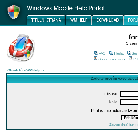
fo
O všem
FAQ
Hledat
Sez
Osobní nastavení
Při
Obsah fóra WMHelp.cz
Zadejte prosím vaše uživa
Uživatel:
Heslo:
Přihlásit mě automaticky př
Zapomněl(a) jsem 