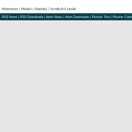
Webmaster
|
Hledání
|
Statistiky
|
Syndikační kanály
RSS News
|
RSS Downloads
|
Atom News
|
Atom Downloads
|
Plucker Text
|
Plucker Color