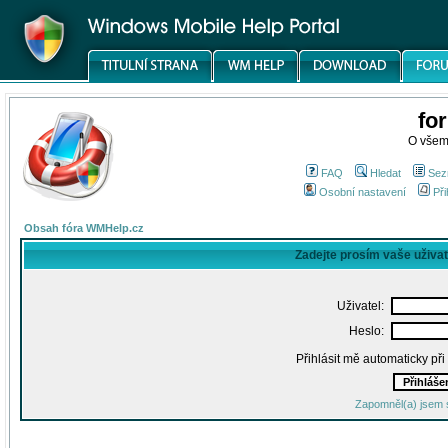
fo
O všem
FAQ
Hledat
Sez
Osobní nastavení
Při
Obsah fóra WMHelp.cz
Zadejte prosím vaše uživa
Uživatel:
Heslo:
Přihlásit mě automaticky př
Zapomněl(a) jsem 