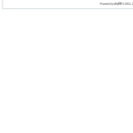
phpBB
Powered by
© 2001, 