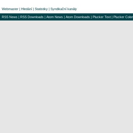
Webmaster
|
Hledání
|
Statistiky
|
Syndikační kanály
RSS News
|
RSS Downloads
|
Atom News
|
Atom Downloads
|
Plucker Text
|
Plucker Color