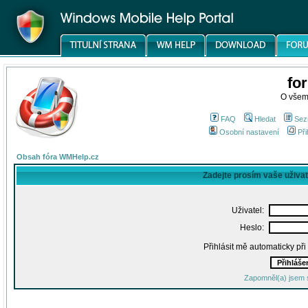
fo
O všem
FAQ
Hledat
Sez
Osobní nastavení
Při
Obsah fóra WMHelp.cz
Zadejte prosím vaše uživa
Uživatel:
Heslo:
Přihlásit mě automaticky př
Zapomněl(a) jsem 