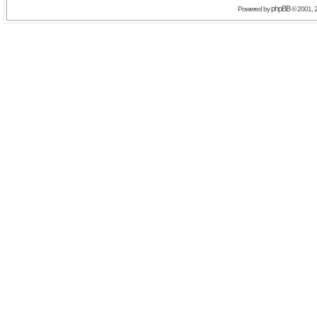
phpBB
Powered by
© 2001, 