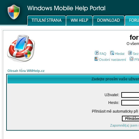
fo
O všem
FAQ
Hledat
Sez
Osobní nastavení
Při
Obsah fóra WMHelp.cz
Zadejte prosím vaše uživa
Uživatel:
Heslo:
Přihlásit mě automaticky př
Zapomněl(a) jsem 