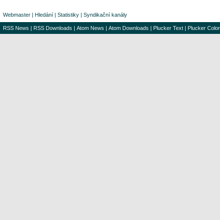
Webmaster
|
Hledání
|
Statistiky
|
Syndikační kanály
RSS News
|
RSS Downloads
|
Atom News
|
Atom Downloads
|
Plucker Text
|
Plucker Color