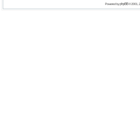
phpBB
Powered by
© 2001, 