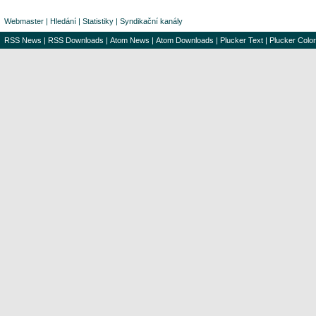
Webmaster
|
Hledání
|
Statistiky
|
Syndikační kanály
RSS News
|
RSS Downloads
|
Atom News
|
Atom Downloads
|
Plucker Text
|
Plucker Color