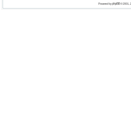
phpBB
Powered by
© 2001, 