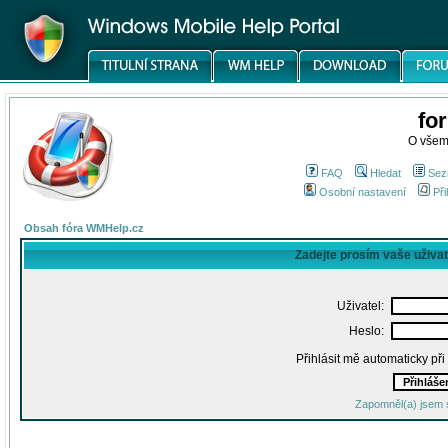
fo
O všem
FAQ
Hledat
Sez
Osobní nastavení
Při
Obsah fóra WMHelp.cz
Zadejte prosím vaše uživa
Uživatel:
Heslo:
Přihlásit mě automaticky př
Zapomněl(a) jsem 