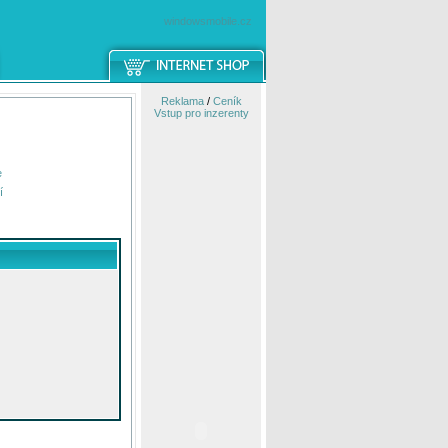
windowsmobile.cz
Reklama
/
Ceník
Vstup pro inzerenty
e
í