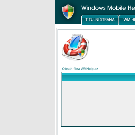
Obsah fóra WMHelp.cz