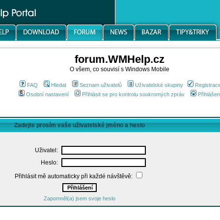
forum.WMHelp.cz
O všem, co souvisí s Windows Mobile
FAQ
Hledat
Seznam uživatelů
Uživatelské skupiny
Registrac
Osobní nastavení
Přihlásit se pro kontrolu soukromých zpráv
Přihlášen
Zadejte prosím vaše uživatelské jméno a heslo
Uživatel:
Heslo:
Přihlásit mě automaticky při každé návštěvě:
Zapomněl(a) jsem svoje heslo