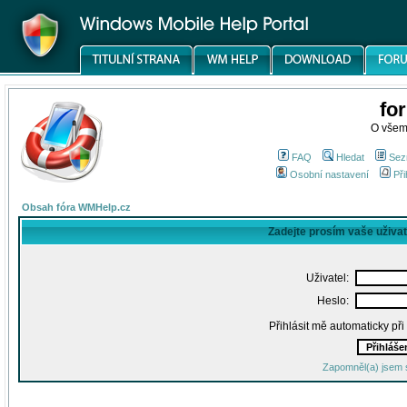
fo
O všem
FAQ
Hledat
Sez
Osobní nastavení
Při
Obsah fóra WMHelp.cz
Zadejte prosím vaše uživa
Uživatel:
Heslo:
Přihlásit mě automaticky př
Zapomněl(a) jsem 