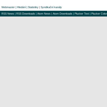
Webmaster
|
Hledání
|
Statistiky
|
Syndikační kanály
RSS News
|
RSS Downloads
|
Atom News
|
Atom Downloads
|
Plucker Text
|
Plucker Color