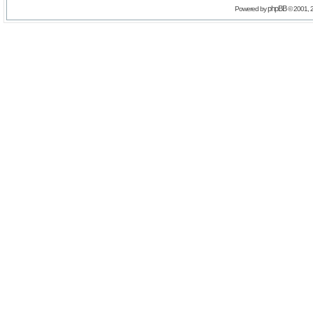
phpBB
Powered by
© 2001, 