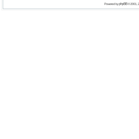
phpBB
Powered by
© 2001, 