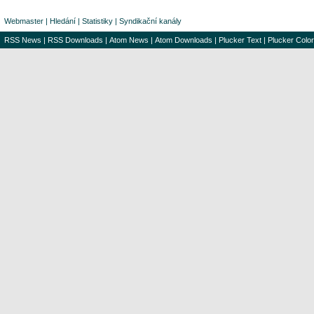
Webmaster
|
Hledání
|
Statistiky
|
Syndikační kanály
RSS News
|
RSS Downloads
|
Atom News
|
Atom Downloads
|
Plucker Text
|
Plucker Color