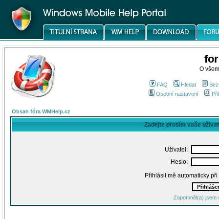
fo
O všem
FAQ
Hledat
Sez
Osobní nastavení
Při
Obsah fóra WMHelp.cz
Zadejte prosím vaše uživa
Uživatel:
Heslo:
Přihlásit mě automaticky př
Zapomněl(a) jsem 