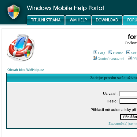
fo
O všem
FAQ
Hledat
Sez
Osobní nastavení
Při
Obsah fóra WMHelp.cz
Zadejte prosím vaše uživa
Uživatel:
Heslo:
Přihlásit mě automaticky př
Zapomněl(a) jsem 