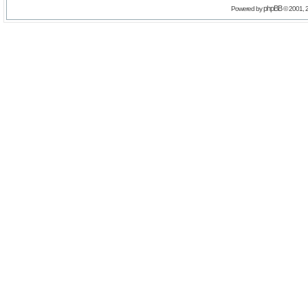
phpBB
Powered by
© 2001, 