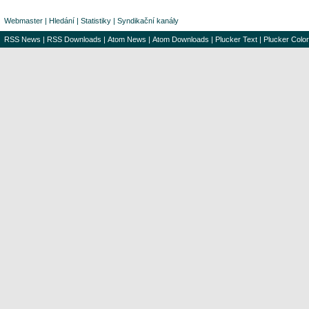
Webmaster
|
Hledání
|
Statistiky
|
Syndikační kanály
RSS News
|
RSS Downloads
|
Atom News
|
Atom Downloads
|
Plucker Text
|
Plucker Color