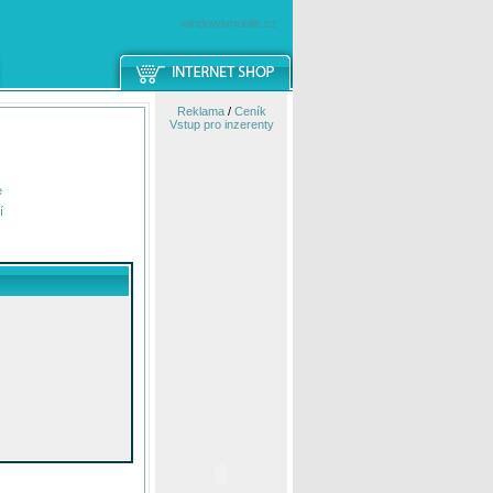
windowsmobile.cz
Reklama
/
Ceník
Vstup pro inzerenty
e
í