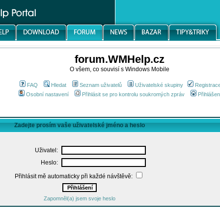
forum.WMHelp.cz
O všem, co souvisí s Windows Mobile
FAQ
Hledat
Seznam uživatelů
Uživatelské skupiny
Registrac
Osobní nastavení
Přihlásit se pro kontrolu soukromých zpráv
Přihlášen
Zadejte prosím vaše uživatelské jméno a heslo
Uživatel:
Heslo:
Přihlásit mě automaticky při každé návštěvě:
Zapomněl(a) jsem svoje heslo