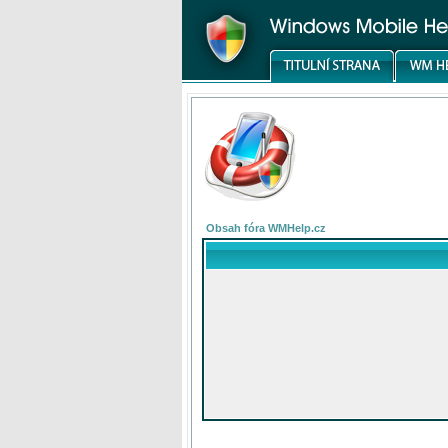
Obsah fóra WMHelp.cz