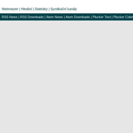
Webmaster
|
Hledání
|
Statistiky
|
Syndikační kanály
RSS News
|
RSS Downloads
|
Atom News
|
Atom Downloads
|
Plucker Text
|
Plucker Color