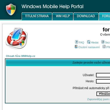
fo
O všem
FAQ
Hledat
Sez
Osobní nastavení
Při
Obsah fóra WMHelp.cz
Zadejte prosím vaše uživa
Uživatel:
Heslo:
Přihlásit mě automaticky př
Zapomněl(a) jsem 