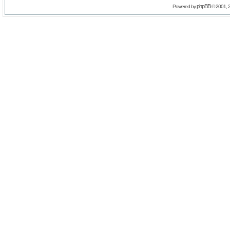
phpBB
Powered by
© 2001, 