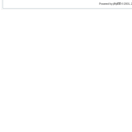
phpBB
Powered by
© 2001, 