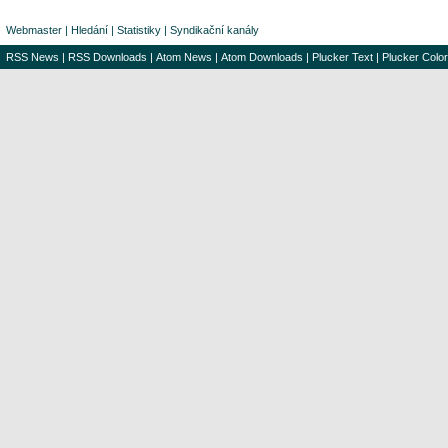
Webmaster
|
Hledání
|
Statistiky
|
Syndikační kanály
RSS News
|
RSS Downloads
|
Atom News
|
Atom Downloads
|
Plucker Text
|
Plucker Color