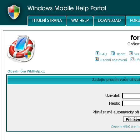
fo
O všem
FAQ
Hledat
Sez
Osobní nastavení
Při
Obsah fóra WMHelp.cz
Zadejte prosím vaše uživa
Uživatel:
Heslo:
Přihlásit mě automaticky př
Zapomněl(a) jsem 