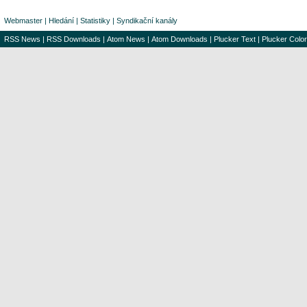
Webmaster
|
Hledání
|
Statistiky
|
Syndikační kanály
RSS News
|
RSS Downloads
|
Atom News
|
Atom Downloads
|
Plucker Text
|
Plucker Color