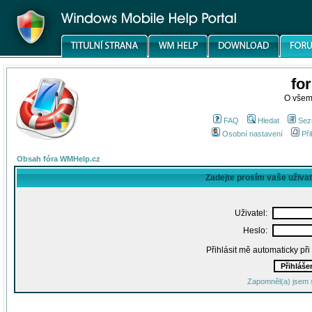
fo
O všem
FAQ
Hledat
Sez
Osobní nastavení
Při
Obsah fóra WMHelp.cz
Zadejte prosím vaše uživa
Uživatel:
Heslo:
Přihlásit mě automaticky př
Zapomněl(a) jsem 