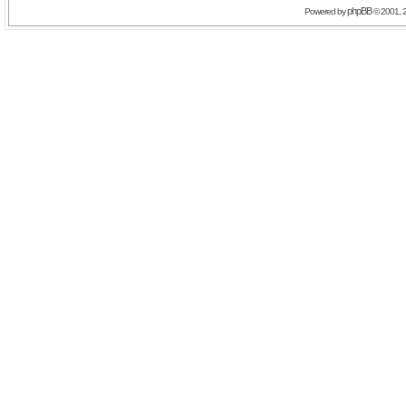
phpBB
Powered by
© 2001, 