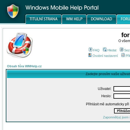
fo
O všem
FAQ
Hledat
Sez
Osobní nastavení
Při
Obsah fóra WMHelp.cz
Zadejte prosím vaše uživa
Uživatel:
Heslo:
Přihlásit mě automaticky př
Zapomněl(a) jsem 