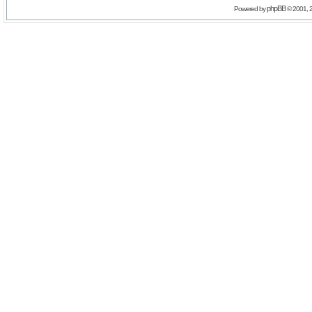
phpBB
Powered by
© 2001, 