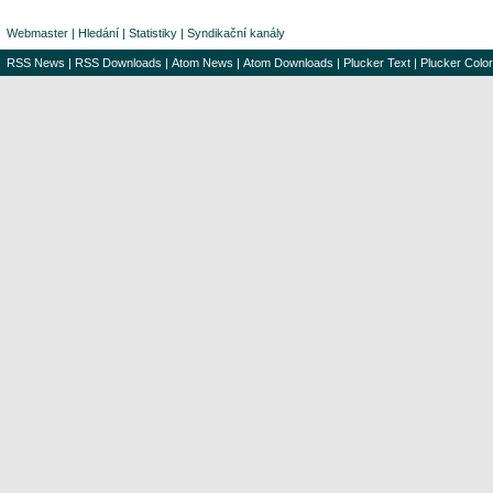
Webmaster
|
Hledání
|
Statistiky
|
Syndikační kanály
RSS News
|
RSS Downloads
|
Atom News
|
Atom Downloads
|
Plucker Text
|
Plucker Color