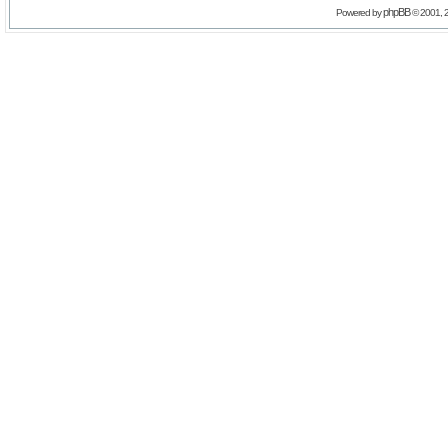
phpBB
Powered by
© 2001, 