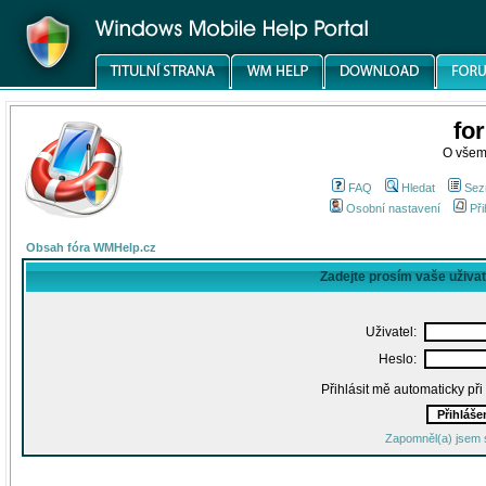
fo
O všem
FAQ
Hledat
Sez
Osobní nastavení
Při
Obsah fóra WMHelp.cz
Zadejte prosím vaše uživa
Uživatel:
Heslo:
Přihlásit mě automaticky př
Zapomněl(a) jsem 