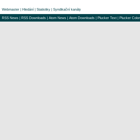
Webmaster
|
Hledání
|
Statistiky
|
Syndikační kanály
RSS News
|
RSS Downloads
|
Atom News
|
Atom Downloads
|
Plucker Text
|
Plucker Color