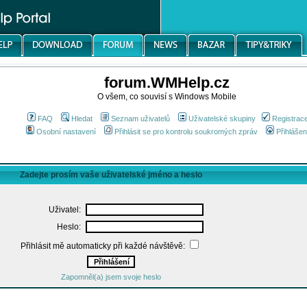
forum.WMHelp.cz
O všem, co souvisí s Windows Mobile
FAQ
Hledat
Seznam uživatelů
Uživatelské skupiny
Registrac
Osobní nastavení
Přihlásit se pro kontrolu soukromých zpráv
Přihlášen
Zadejte prosím vaše uživatelské jméno a heslo
Uživatel:
Heslo:
Přihlásit mě automaticky při každé návštěvě:
Zapomněl(a) jsem svoje heslo