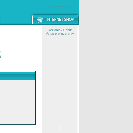
windowsmobile.cz
Reklama
/
Ceník
Vstup pro inzerenty
e
í