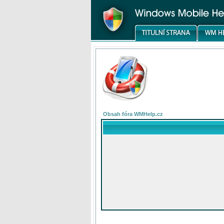
Obsah fóra WMHelp.cz