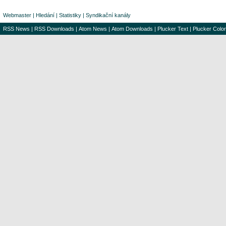
Webmaster
|
Hledání
|
Statistiky
|
Syndikační kanály
RSS News
|
RSS Downloads
|
Atom News
|
Atom Downloads
|
Plucker Text
|
Plucker Color