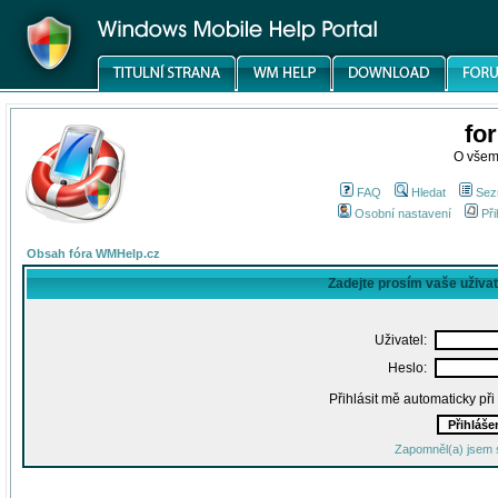
fo
O všem
FAQ
Hledat
Sez
Osobní nastavení
Při
Obsah fóra WMHelp.cz
Zadejte prosím vaše uživa
Uživatel:
Heslo:
Přihlásit mě automaticky př
Zapomněl(a) jsem 