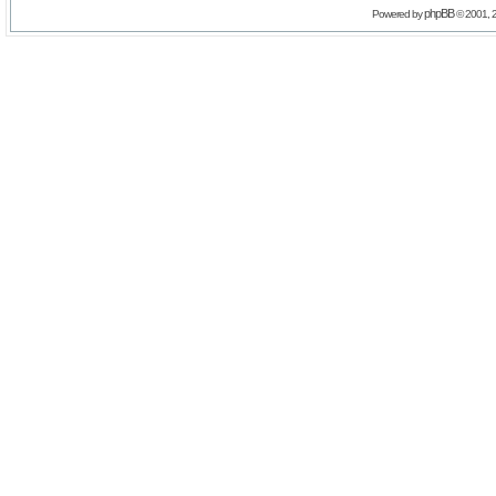
phpBB
Powered by
© 2001, 