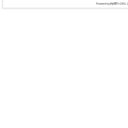
phpBB
Powered by
© 2001, 