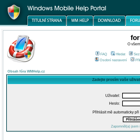
fo
O všem
FAQ
Hledat
Sez
Osobní nastavení
Při
Obsah fóra WMHelp.cz
Zadejte prosím vaše uživa
Uživatel:
Heslo:
Přihlásit mě automaticky př
Zapomněl(a) jsem 