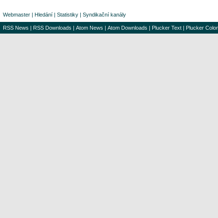
Webmaster
|
Hledání
|
Statistiky
|
Syndikační kanály
RSS News
|
RSS Downloads
|
Atom News
|
Atom Downloads
|
Plucker Text
|
Plucker Color