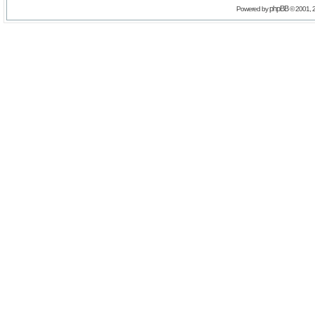
phpBB
Powered by
© 2001, 