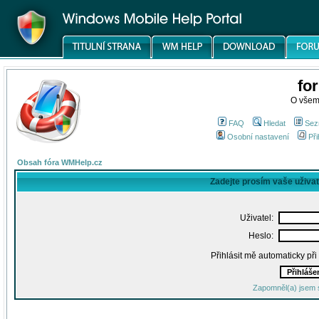
fo
O všem
FAQ
Hledat
Sez
Osobní nastavení
Při
Obsah fóra WMHelp.cz
Zadejte prosím vaše uživa
Uživatel:
Heslo:
Přihlásit mě automaticky př
Zapomněl(a) jsem 