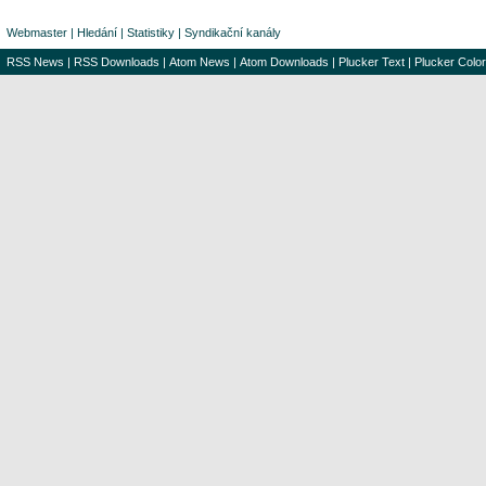
Webmaster
|
Hledání
|
Statistiky
|
Syndikační kanály
RSS News
|
RSS Downloads
|
Atom News
|
Atom Downloads
|
Plucker Text
|
Plucker Color