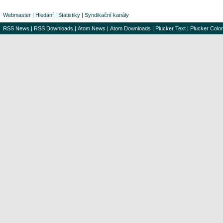
Webmaster
|
Hledání
|
Statistiky
|
Syndikační kanály
RSS News
|
RSS Downloads
|
Atom News
|
Atom Downloads
|
Plucker Text
|
Plucker Color