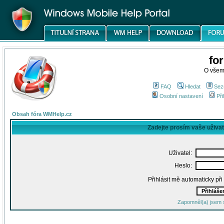
fo
O všem
FAQ
Hledat
Sez
Osobní nastavení
Při
Obsah fóra WMHelp.cz
Zadejte prosím vaše uživa
Uživatel:
Heslo:
Přihlásit mě automaticky př
Zapomněl(a) jsem 