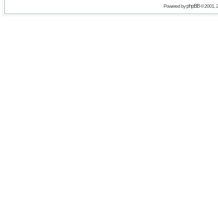
phpBB
Powered by
© 2001, 