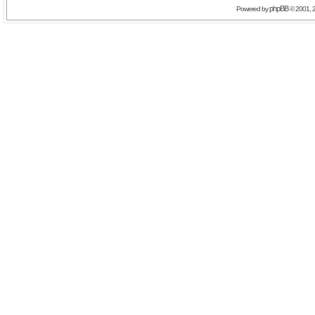
phpBB
Powered by
© 2001, 