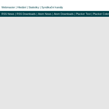
Webmaster
|
Hledání
|
Statistiky
|
Syndikační kanály
RSS News
|
RSS Downloads
|
Atom News
|
Atom Downloads
|
Plucker Text
|
Plucker Color