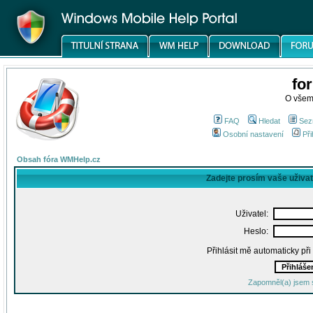
fo
O všem
FAQ
Hledat
Sez
Osobní nastavení
Při
Obsah fóra WMHelp.cz
Zadejte prosím vaše uživa
Uživatel:
Heslo:
Přihlásit mě automaticky př
Zapomněl(a) jsem 