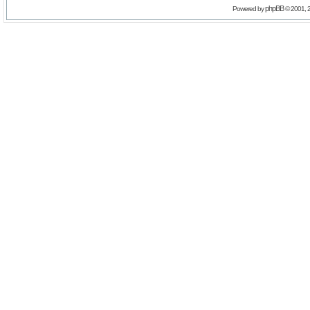
phpBB
Powered by
© 2001, 