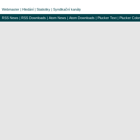
Webmaster
|
Hledání
|
Statistiky
|
Syndikační kanály
RSS News
|
RSS Downloads
|
Atom News
|
Atom Downloads
|
Plucker Text
|
Plucker Color