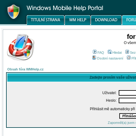
fo
O všem
FAQ
Hledat
Sez
Osobní nastavení
Při
Obsah fóra WMHelp.cz
Zadejte prosím vaše uživa
Uživatel:
Heslo:
Přihlásit mě automaticky př
Zapomněl(a) jsem 