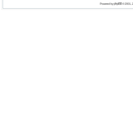
phpBB
Powered by
© 2001, 