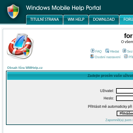
fo
O všem
FAQ
Hledat
Sez
Osobní nastavení
Při
Obsah fóra WMHelp.cz
Zadejte prosím vaše uživa
Uživatel:
Heslo:
Přihlásit mě automaticky př
Zapomněl(a) jsem 