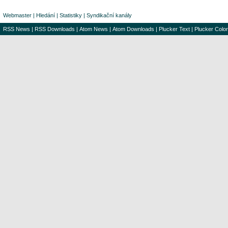
Webmaster
|
Hledání
|
Statistiky
|
Syndikační kanály
RSS News
|
RSS Downloads
|
Atom News
|
Atom Downloads
|
Plucker Text
|
Plucker Color