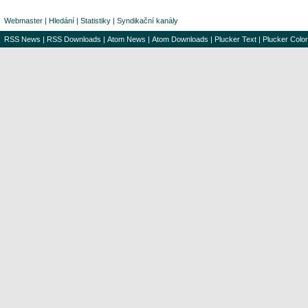
Webmaster
|
Hledání
|
Statistiky
|
Syndikační kanály
RSS News
|
RSS Downloads
|
Atom News
|
Atom Downloads
|
Plucker Text
|
Plucker Color