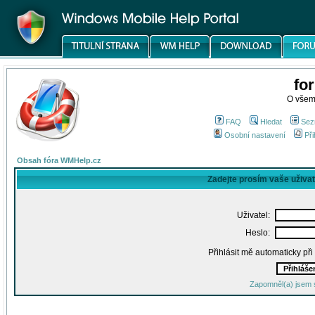
fo
O všem
FAQ
Hledat
Sez
Osobní nastavení
Při
Obsah fóra WMHelp.cz
Zadejte prosím vaše uživa
Uživatel:
Heslo:
Přihlásit mě automaticky př
Zapomněl(a) jsem 