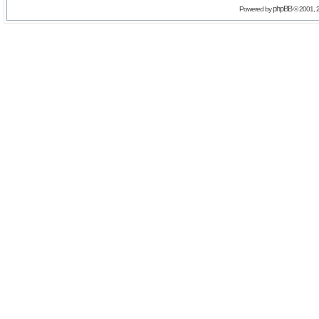
phpBB
Powered by
© 2001, 