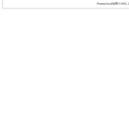
phpBB
Powered by
© 2001, 