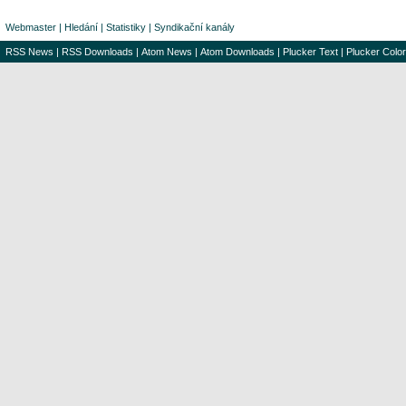
Webmaster
|
Hledání
|
Statistiky
|
Syndikační kanály
RSS News
|
RSS Downloads
|
Atom News
|
Atom Downloads
|
Plucker Text
|
Plucker Color