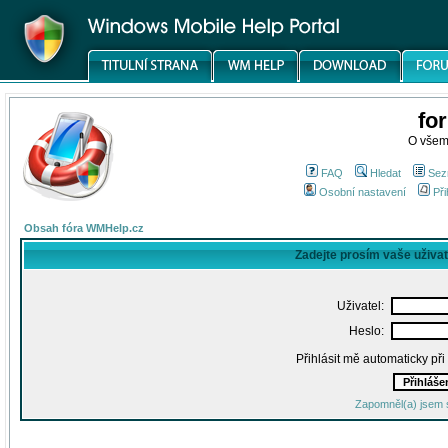
fo
O všem
FAQ
Hledat
Sez
Osobní nastavení
Při
Obsah fóra WMHelp.cz
Zadejte prosím vaše uživa
Uživatel:
Heslo:
Přihlásit mě automaticky př
Zapomněl(a) jsem 