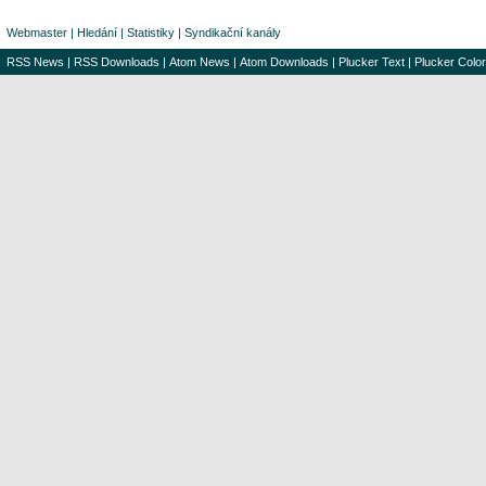
Webmaster
|
Hledání
|
Statistiky
|
Syndikační kanály
RSS News
|
RSS Downloads
|
Atom News
|
Atom Downloads
|
Plucker Text
|
Plucker Color