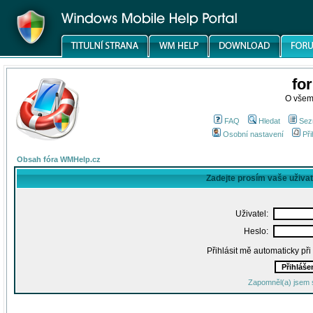
fo
O všem
FAQ
Hledat
Sez
Osobní nastavení
Při
Obsah fóra WMHelp.cz
Zadejte prosím vaše uživa
Uživatel:
Heslo:
Přihlásit mě automaticky př
Zapomněl(a) jsem 