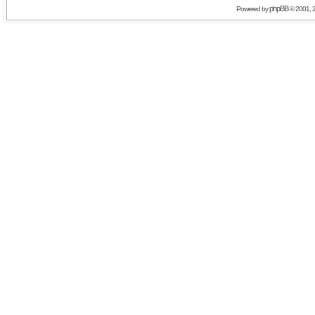
phpBB
Powered by
© 2001, 