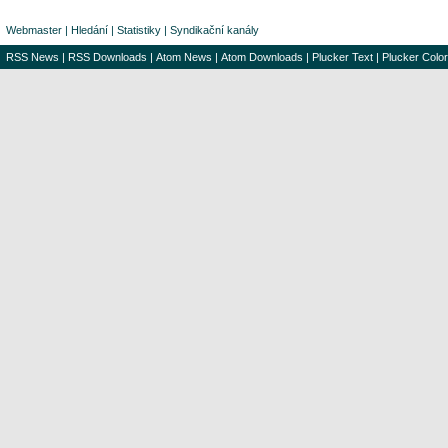
Webmaster
|
Hledání
|
Statistiky
|
Syndikační kanály
RSS News
|
RSS Downloads
|
Atom News
|
Atom Downloads
|
Plucker Text
|
Plucker Color