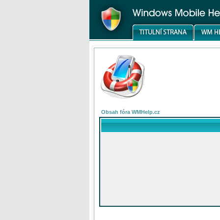
Obsah fóra WMHelp.cz