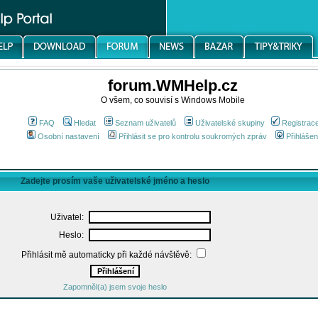
forum.WMHelp.cz
O všem, co souvisí s Windows Mobile
FAQ
Hledat
Seznam uživatelů
Uživatelské skupiny
Registrac
Osobní nastavení
Přihlásit se pro kontrolu soukromých zpráv
Přihlášen
Zadejte prosím vaše uživatelské jméno a heslo
Uživatel:
Heslo:
Přihlásit mě automaticky při každé návštěvě:
Zapomněl(a) jsem svoje heslo