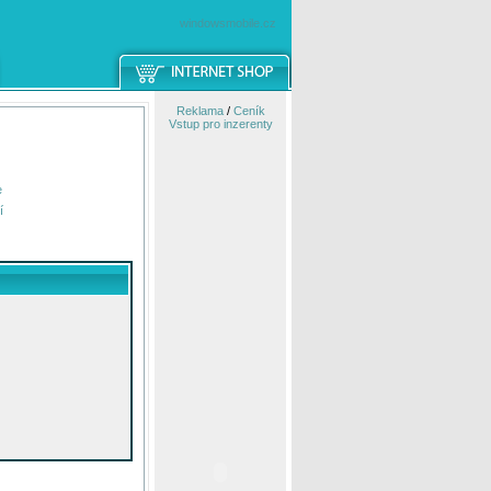
windowsmobile.cz
Reklama
/
Ceník
Vstup pro inzerenty
e
í