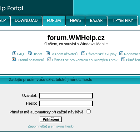
forum.WMHelp.cz
O všem, co souvisí s Windows Mobile
FAQ
Hledat
Seznam uživatelů
Uživatelské skupiny
Registrac
Osobní nastavení
Přihlásit se pro kontrolu soukromých zpráv
Přihlášen
Zadejte prosím vaše uživatelské jméno a heslo
Uživatel:
Heslo:
Přihlásit mě automaticky při každé návštěvě:
Zapomněl(a) jsem svoje heslo