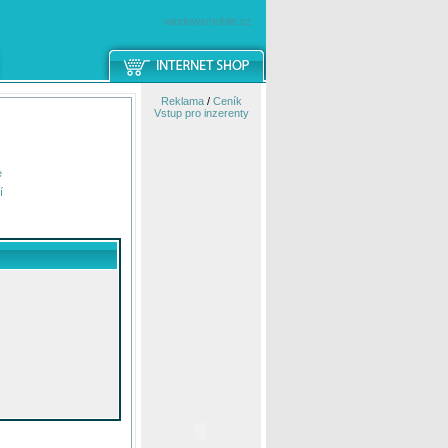
windowsmobile.cz
Reklama
/
Ceník
Vstup pro inzerenty
e
í