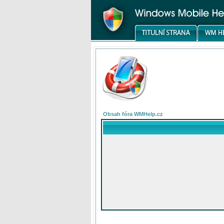
Obsah fóra WMHelp.cz