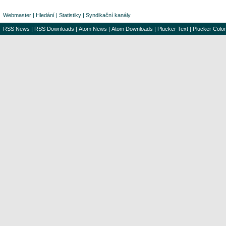
Webmaster
|
Hledání
|
Statistiky
|
Syndikační kanály
RSS News
|
RSS Downloads
|
Atom News
|
Atom Downloads
|
Plucker Text
|
Plucker Color