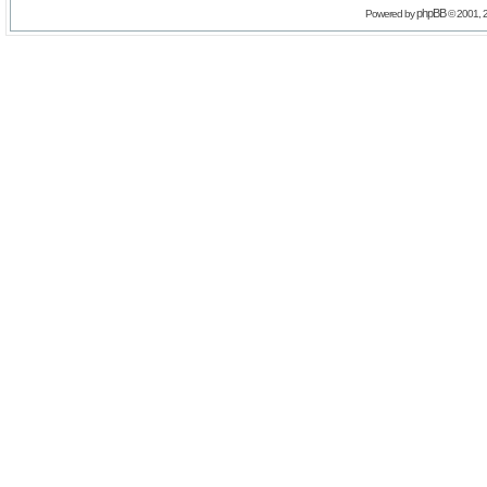
phpBB
Powered by
© 2001, 