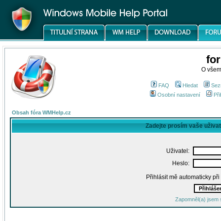
fo
O všem
FAQ
Hledat
Sez
Osobní nastavení
Při
Obsah fóra WMHelp.cz
Zadejte prosím vaše uživa
Uživatel:
Heslo:
Přihlásit mě automaticky př
Zapomněl(a) jsem 