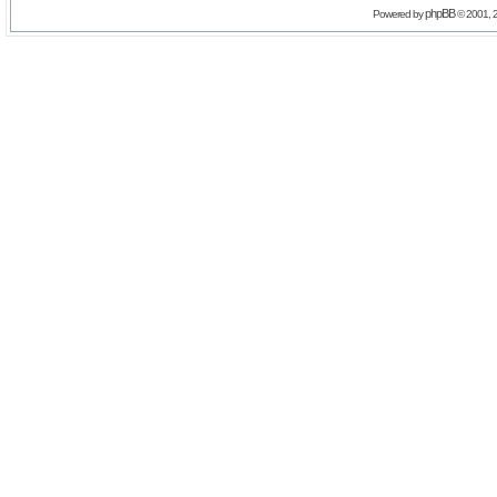
phpBB
Powered by
© 2001, 