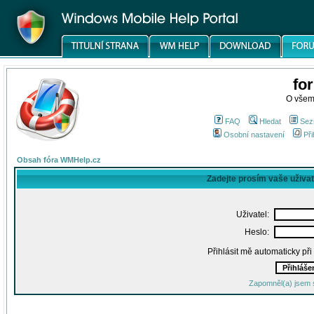
fo
O všem
FAQ
Hledat
Sez
Osobní nastavení
Při
Obsah fóra WMHelp.cz
Zadejte prosím vaše uživa
Uživatel:
Heslo:
Přihlásit mě automaticky př
Zapomněl(a) jsem 