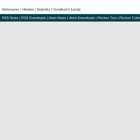
Webmaster
|
Hledání
|
Statistiky
|
Syndikační kanály
RSS News
|
RSS Downloads
|
Atom News
|
Atom Downloads
|
Plucker Text
|
Plucker Color