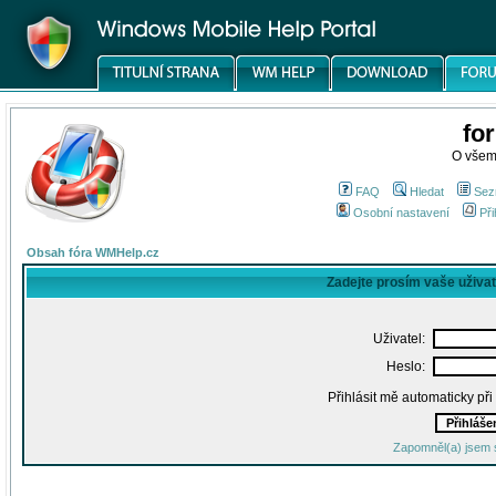
fo
O všem
FAQ
Hledat
Sez
Osobní nastavení
Při
Obsah fóra WMHelp.cz
Zadejte prosím vaše uživa
Uživatel:
Heslo:
Přihlásit mě automaticky př
Zapomněl(a) jsem 