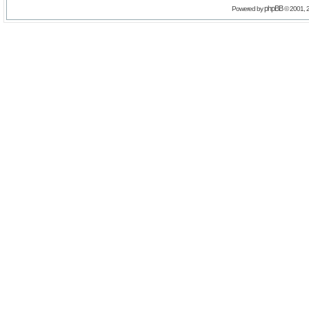
phpBB
Powered by
© 2001, 