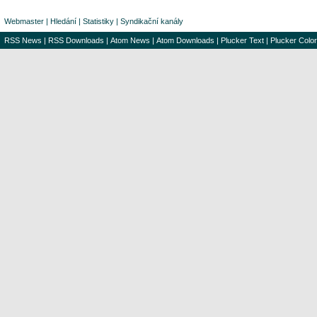
Webmaster
|
Hledání
|
Statistiky
|
Syndikační kanály
RSS News
|
RSS Downloads
|
Atom News
|
Atom Downloads
|
Plucker Text
|
Plucker Color