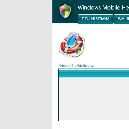
Obsah fóra WMHelp.cz