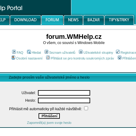
forum.WMHelp.cz
O všem, co souvisí s Windows Mobile
FAQ
Hledat
Seznam uživatelů
Uživatelské skupiny
Registrac
Osobní nastavení
Přihlásit se pro kontrolu soukromých zpráv
Přihlášen
Zadejte prosím vaše uživatelské jméno a heslo
Uživatel:
Heslo:
Přihlásit mě automaticky při každé návštěvě:
Zapomněl(a) jsem svoje heslo