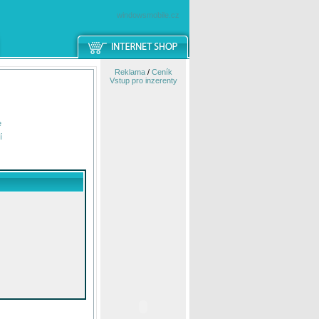
windowsmobile.cz
Reklama
/
Ceník
Vstup pro inzerenty
e
í