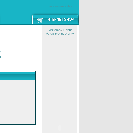
windowsmobile.cz
Reklama
/
Ceník
Vstup pro inzerenty
e
í