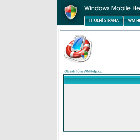
Obsah fóra WMHelp.cz