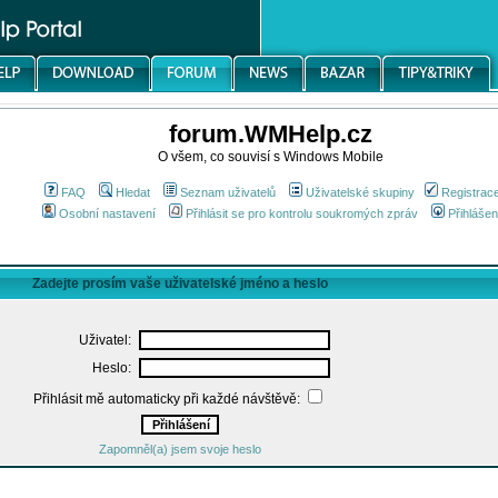
forum.WMHelp.cz
O všem, co souvisí s Windows Mobile
FAQ
Hledat
Seznam uživatelů
Uživatelské skupiny
Registrac
Osobní nastavení
Přihlásit se pro kontrolu soukromých zpráv
Přihlášen
Zadejte prosím vaše uživatelské jméno a heslo
Uživatel:
Heslo:
Přihlásit mě automaticky při každé návštěvě:
Zapomněl(a) jsem svoje heslo