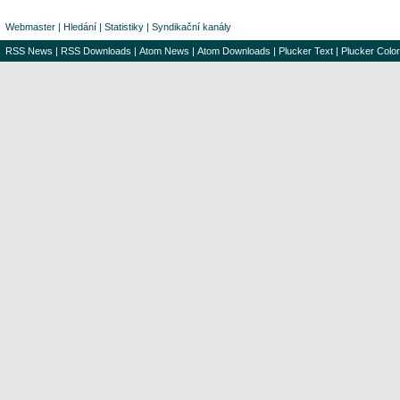
Webmaster
|
Hledání
|
Statistiky
|
Syndikační kanály
RSS News
|
RSS Downloads
|
Atom News
|
Atom Downloads
|
Plucker Text
|
Plucker Color