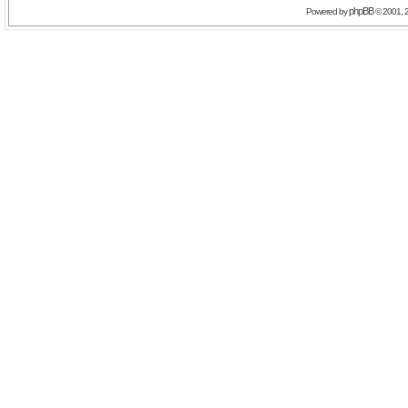
phpBB
Powered by
© 2001, 