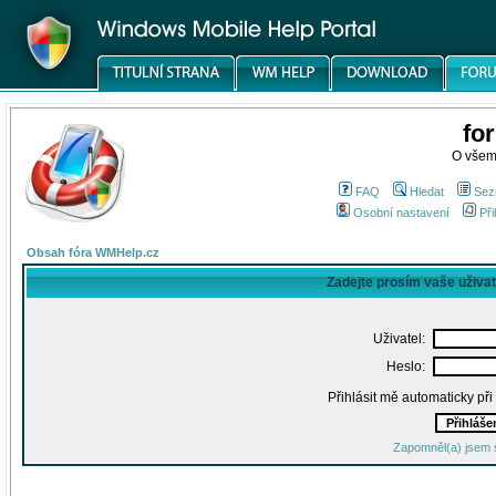
fo
O všem
FAQ
Hledat
Sez
Osobní nastavení
Při
Obsah fóra WMHelp.cz
Zadejte prosím vaše uživa
Uživatel:
Heslo:
Přihlásit mě automaticky př
Zapomněl(a) jsem 