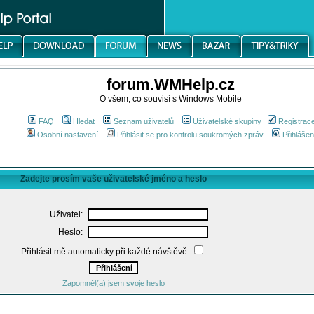
forum.WMHelp.cz
O všem, co souvisí s Windows Mobile
FAQ
Hledat
Seznam uživatelů
Uživatelské skupiny
Registrac
Osobní nastavení
Přihlásit se pro kontrolu soukromých zpráv
Přihlášen
Zadejte prosím vaše uživatelské jméno a heslo
Uživatel:
Heslo:
Přihlásit mě automaticky při každé návštěvě:
Zapomněl(a) jsem svoje heslo