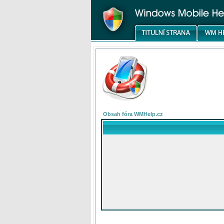
Obsah fóra WMHelp.cz