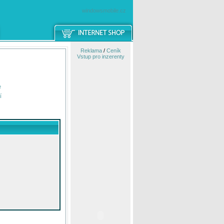
windowsmobile.cz
Reklama
/
Ceník
Vstup pro inzerenty
e
í