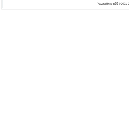
phpBB
Powered by
© 2001, 