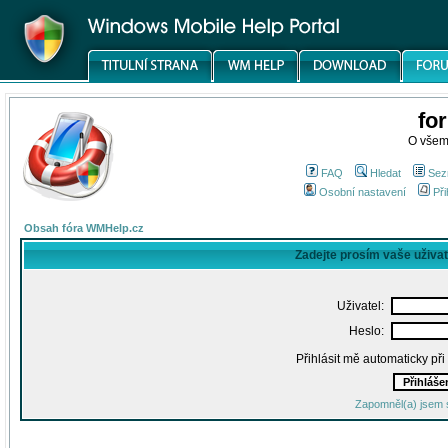
fo
O všem
FAQ
Hledat
Sez
Osobní nastavení
Při
Obsah fóra WMHelp.cz
Zadejte prosím vaše uživa
Uživatel:
Heslo:
Přihlásit mě automaticky př
Zapomněl(a) jsem 