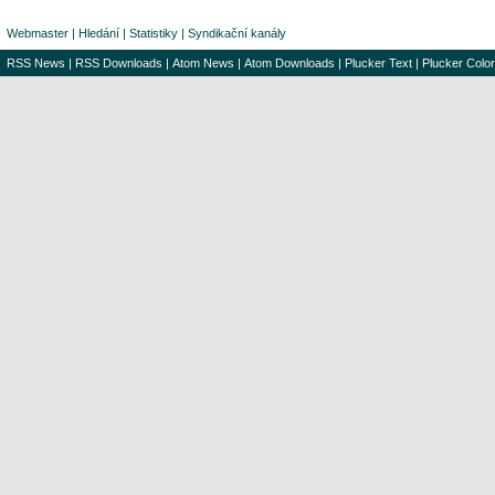
Webmaster
|
Hledání
|
Statistiky
|
Syndikační kanály
RSS News
|
RSS Downloads
|
Atom News
|
Atom Downloads
|
Plucker Text
|
Plucker Color