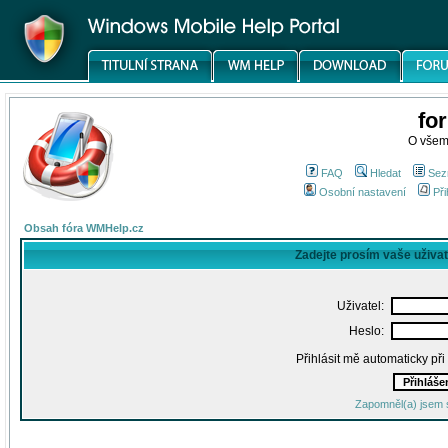
fo
O všem
FAQ
Hledat
Sez
Osobní nastavení
Při
Obsah fóra WMHelp.cz
Zadejte prosím vaše uživa
Uživatel:
Heslo:
Přihlásit mě automaticky př
Zapomněl(a) jsem 