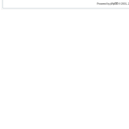
phpBB
Powered by
© 2001, 