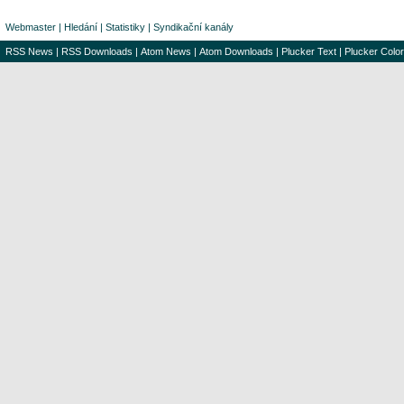
Webmaster
|
Hledání
|
Statistiky
|
Syndikační kanály
RSS News
|
RSS Downloads
|
Atom News
|
Atom Downloads
|
Plucker Text
|
Plucker Color