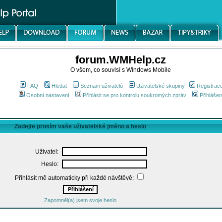
forum.WMHelp.cz
O všem, co souvisí s Windows Mobile
FAQ
Hledat
Seznam uživatelů
Uživatelské skupiny
Registrac
Osobní nastavení
Přihlásit se pro kontrolu soukromých zpráv
Přihlášen
Zadejte prosím vaše uživatelské jméno a heslo
Uživatel:
Heslo:
Přihlásit mě automaticky při každé návštěvě:
Zapomněl(a) jsem svoje heslo