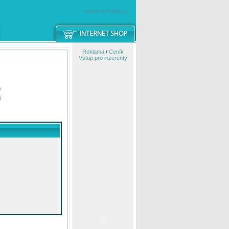
windowsmobile.cz
Reklama
/
Ceník
Vstup pro inzerenty
e
í