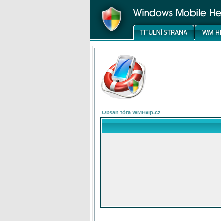
Obsah fóra WMHelp.cz