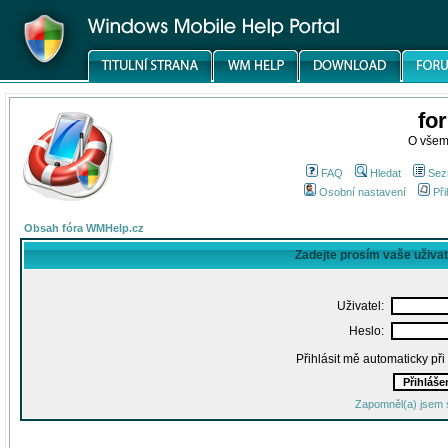
fo
O všem
FAQ
Hledat
Sez
Osobní nastavení
Při
Obsah fóra WMHelp.cz
Zadejte prosím vaše uživa
Uživatel:
Heslo:
Přihlásit mě automaticky př
Zapomněl(a) jsem 