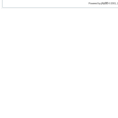
phpBB
Powered by
© 2001, 