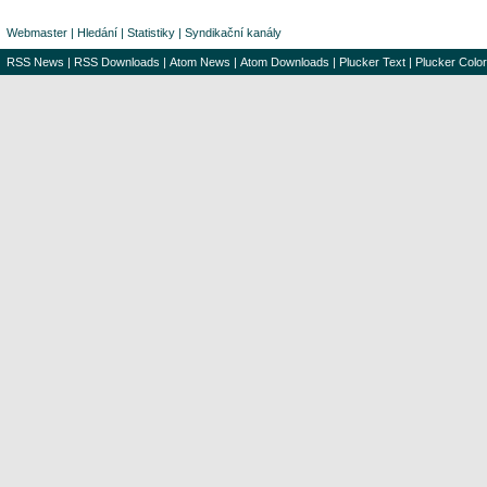
Webmaster
|
Hledání
|
Statistiky
|
Syndikační kanály
RSS News
|
RSS Downloads
|
Atom News
|
Atom Downloads
|
Plucker Text
|
Plucker Color