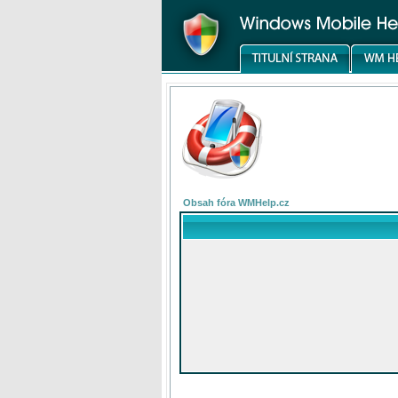
Obsah fóra WMHelp.cz