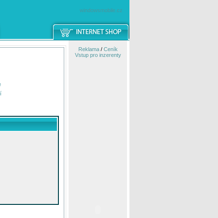
windowsmobile.cz
Reklama
/
Ceník
Vstup pro inzerenty
e
í