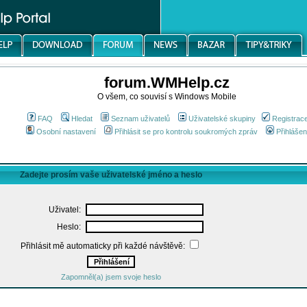
forum.WMHelp.cz
O všem, co souvisí s Windows Mobile
FAQ
Hledat
Seznam uživatelů
Uživatelské skupiny
Registrac
Osobní nastavení
Přihlásit se pro kontrolu soukromých zpráv
Přihlášen
Zadejte prosím vaše uživatelské jméno a heslo
Uživatel:
Heslo:
Přihlásit mě automaticky při každé návštěvě:
Zapomněl(a) jsem svoje heslo