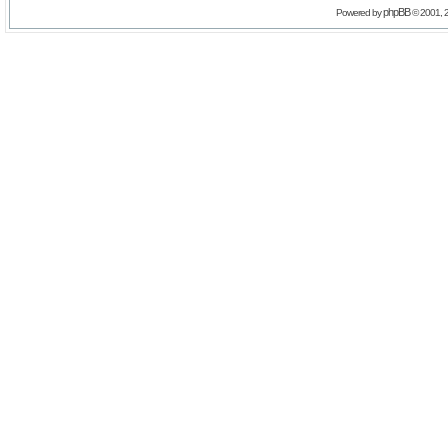
phpBB
Powered by
© 2001, 