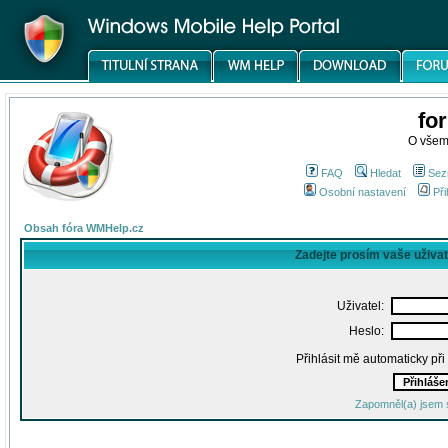
fo
O všem
FAQ
Hledat
Sez
Osobní nastavení
Při
Obsah fóra WMHelp.cz
Zadejte prosím vaše uživa
Uživatel:
Heslo:
Přihlásit mě automaticky př
Zapomněl(a) jsem 