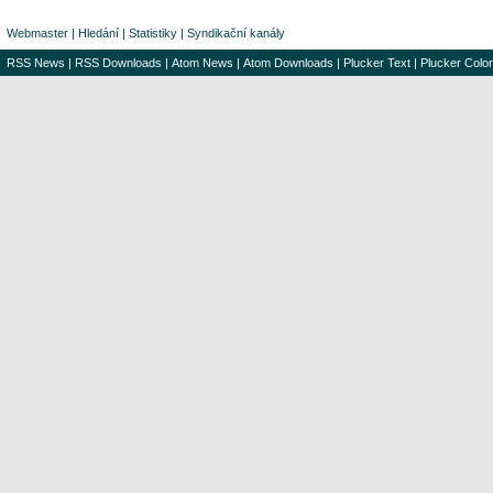
Webmaster
|
Hledání
|
Statistiky
|
Syndikační kanály
RSS News
|
RSS Downloads
|
Atom News
|
Atom Downloads
|
Plucker Text
|
Plucker Color