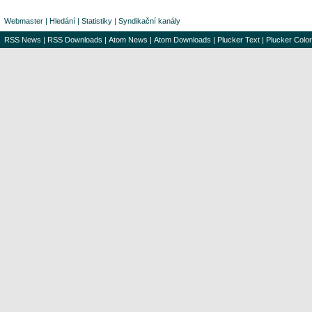
Webmaster
|
Hledání
|
Statistiky
|
Syndikační kanály
RSS News
|
RSS Downloads
|
Atom News
|
Atom Downloads
|
Plucker Text
|
Plucker Color