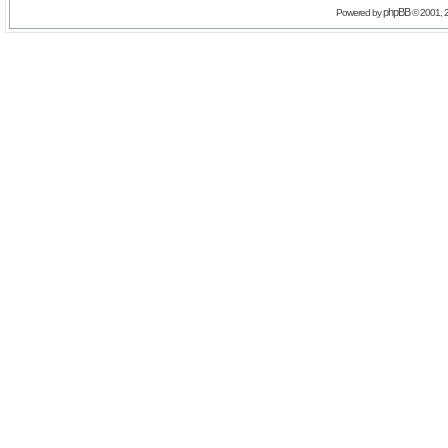
phpBB
Powered by
© 2001, 