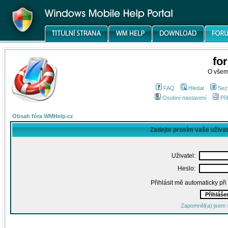
fo
O všem
FAQ
Hledat
Sez
Osobní nastavení
Při
Obsah fóra WMHelp.cz
Zadejte prosím vaše uživa
Uživatel:
Heslo:
Přihlásit mě automaticky př
Zapomněl(a) jsem 