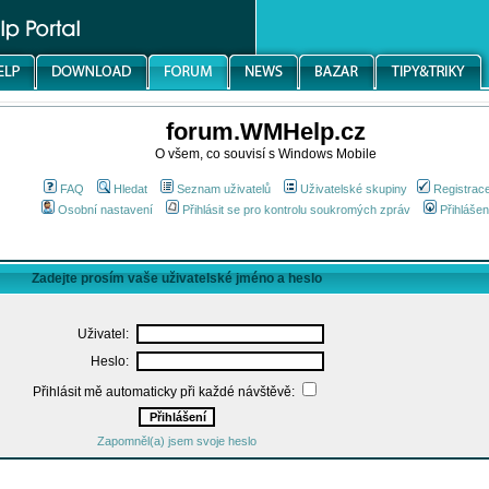
forum.WMHelp.cz
O všem, co souvisí s Windows Mobile
FAQ
Hledat
Seznam uživatelů
Uživatelské skupiny
Registrac
Osobní nastavení
Přihlásit se pro kontrolu soukromých zpráv
Přihlášen
Zadejte prosím vaše uživatelské jméno a heslo
Uživatel:
Heslo:
Přihlásit mě automaticky při každé návštěvě:
Zapomněl(a) jsem svoje heslo