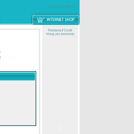
windowsmobile.cz
Reklama
/
Ceník
Vstup pro inzerenty
e
í