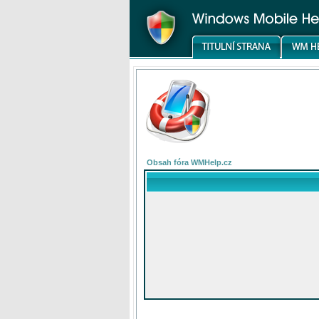
Obsah fóra WMHelp.cz