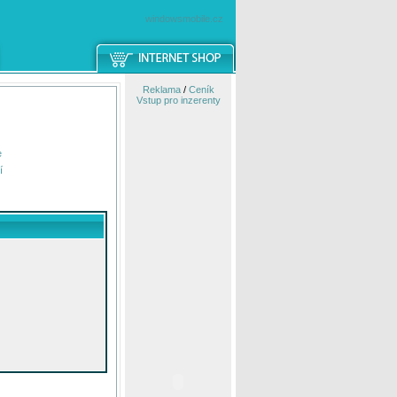
windowsmobile.cz
Reklama
/
Ceník
Vstup pro inzerenty
e
í