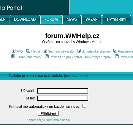
forum.WMHelp.cz
O všem, co souvisí s Windows Mobile
FAQ
Hledat
Seznam uživatelů
Uživatelské skupiny
Registrac
Osobní nastavení
Přihlásit se pro kontrolu soukromých zpráv
Přihlášen
Zadejte prosím vaše uživatelské jméno a heslo
Uživatel:
Heslo:
Přihlásit mě automaticky při každé návštěvě:
Zapomněl(a) jsem svoje heslo