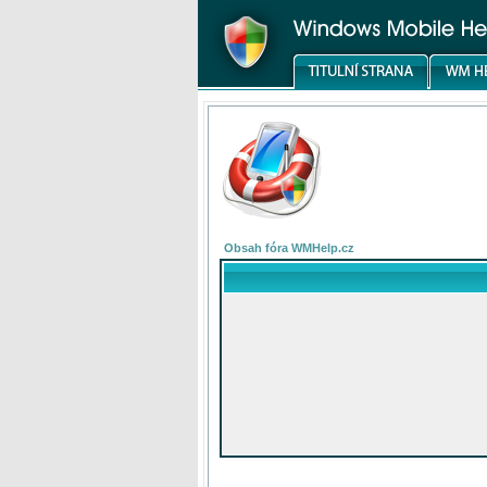
Obsah fóra WMHelp.cz