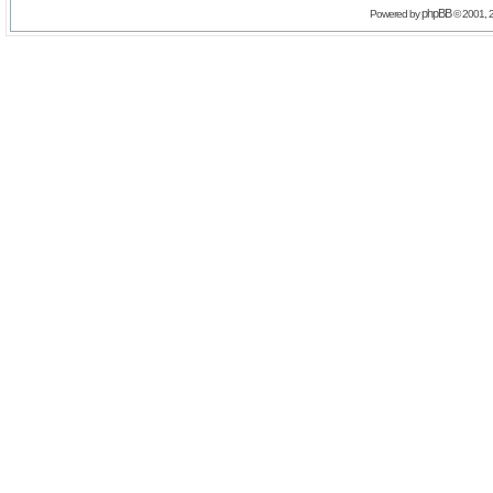
phpBB
Powered by
© 2001, 