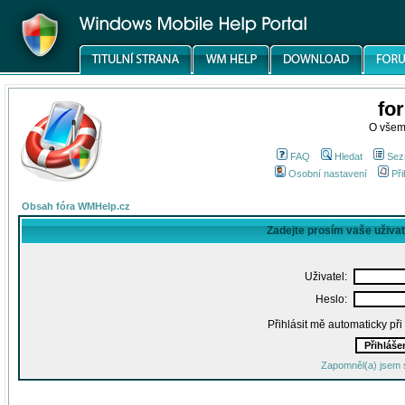
fo
O všem
FAQ
Hledat
Sez
Osobní nastavení
Při
Obsah fóra WMHelp.cz
Zadejte prosím vaše uživa
Uživatel:
Heslo:
Přihlásit mě automaticky př
Zapomněl(a) jsem 