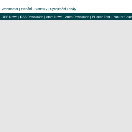
Webmaster
|
Hledání
|
Statistiky
|
Syndikační kanály
RSS News
|
RSS Downloads
|
Atom News
|
Atom Downloads
|
Plucker Text
|
Plucker Color